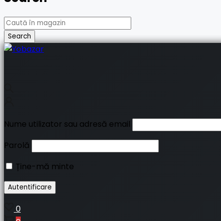
Nume utilizator sau adresă email
Parolă
Ține-mă minte
0