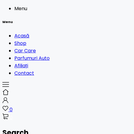
Menu
Menu
Acasă
Shop
Car Care
Parfumuri Auto
Afiliați
Contact
0
0
Search