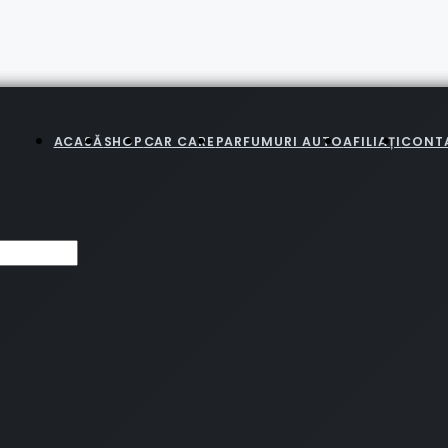
ACASĂ
SHOP
CAR CARE
PARFUMURI AUTO
AFILIAȚI
CONT